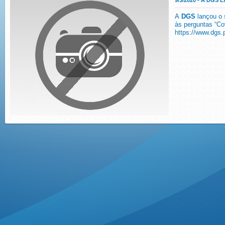
9/3/2020 - A DGS
A
DGS
lançou o 
às perguntas “Cov
https://www.dgs.p