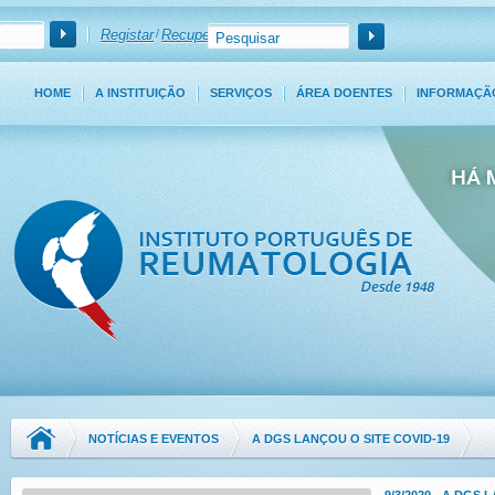
Registar
/
Recuperar Password
HOME
A INSTITUIÇÃO
SERVIÇOS
ÁREA DOENTES
INFORMAÇÃ
NOTÍCIAS E EVENTOS
A DGS LANÇOU O SITE COVID-19