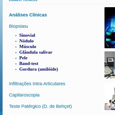
EXAMES / TÉCNICAS
Análises Clínicas
Biopsias
:
Sinovial
Nódulo
Músculo
Glândula salivar
Pele
Band-test
Gordura (amilóide)
Infiltrações Intra-Articulares
Capilaroscopia
Teste Patérgico (D. de Behçet)