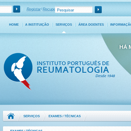
Registar
/
Recuperar Password
HOME
A INSTITUIÇÃO
SERVIÇOS
ÁREA DOENTES
INFORMAÇÃ
SERVIÇOS
EXAMES / TÉCNICAS