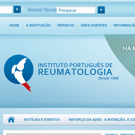
Registar
/
Recuperar Password
HOME
A INSTITUIÇÃO
SERVIÇOS
ÁREA DOENTES
INFORMAÇÃ
NOTÍCIAS E EVENTOS
REFORÇO DA ADSE : A INTENÇÃO, A C