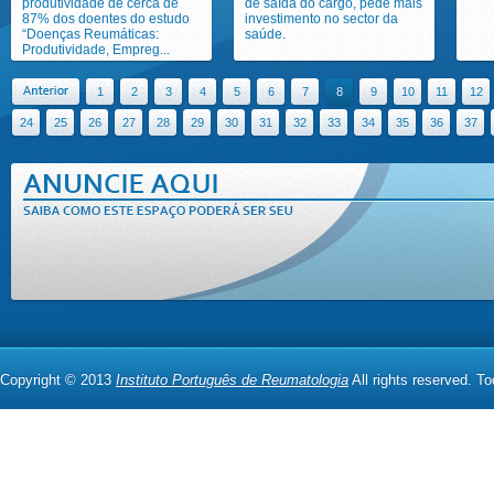
produtividade de cerca de
de saída do cargo, pede mais
87% dos doentes do estudo
investimento no sector da
“Doenças Reumáticas:
saúde.
Produtividade, Empreg...
1
2
3
4
5
6
7
8
9
10
11
12
24
25
26
27
28
29
30
31
32
33
34
35
36
37
Copyright © 2013
Instituto Português de Reumatologia
All rights reserved. T