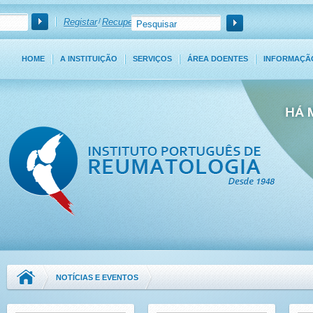
Registar
/
Recuperar Password
HOME
A INSTITUIÇÃO
SERVIÇOS
ÁREA DOENTES
INFORMAÇÃ
NOTÍCIAS E EVENTOS