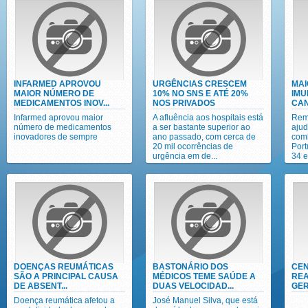
INFARMED APROVOU
URGÊNCIAS CRESCEM
MAI
MAIOR NÚMERO DE
10% NO SNS E ATÉ 20%
IMU
MEDICAMENTOS INOV...
NOS PRIVADOS
CAN
Infarmed aprovou maior
A afluência aos hospitais está
Rem
número de medicamentos
a ser bastante superior ao
ajud
inovadores de sempre
ano passado, com cerca de
com
20 mil ocorrências de
Port
urgência em de...
34 e
DOENÇAS REUMÁTICAS
BASTONÁRIO DOS
CEN
SÃO A PRINCIPAL CAUSA
MÉDICOS TEME SAÚDE A
REA
DE ABSENT...
DUAS VELOCIDAD...
GER
Doença reumática afetou a
José Manuel Silva, que está