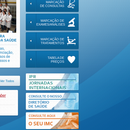
MARCAÇÃO
DE CONSULTAS
MARCAÇÃO DE
EXAMES/ANÁLISES
ARA
MARCAÇÃO DE
DA SAÚDE
TRATAMENTOS
as,
enciação,
rsos de
TABELA DE
ssos e
PREÇOS
Ver Todos
ber