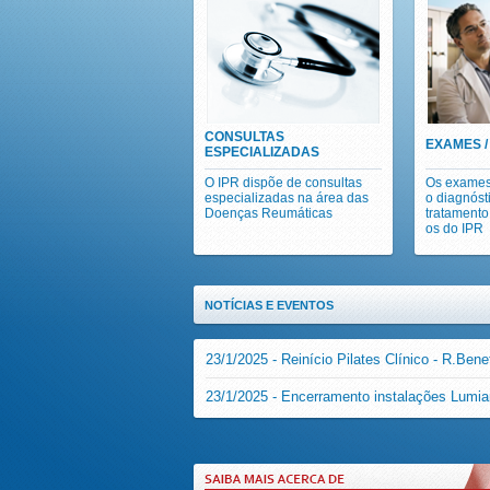
CONSULTAS
EXAMES /
ESPECIALIZADAS
O IPR dispõe de consultas
Os exames
especializadas na área das
o diagnóst
Doenças Reumáticas
tratamento
os do IPR
NOTÍCIAS E EVENTOS
23/1/2025 - Reinício Pilates Clínico - R.Benef
23/1/2025 - Encerramento instalações Lumia