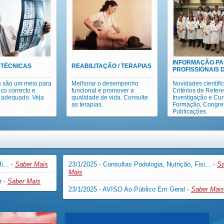
INFORMAÇÃO P
 TÉCNICAS
REABILITAÇÃO / TERAPIAS
PROFISSIONAIS 
 são um meio para
Melhorar o desempenho
Novidades científic
ico correcto e
funcional é promover a
Critérios de Refer
 adequado. Veja
qualidade de vida. Consulte
Investigação e Cu
as terapias.
Formação, Congre
Publicações
i... -
Saber Mais
23/1/2025 - Consultas Podologia, Nutrição, Fisi... -
Sa
Mais
r -
Saber Mais
23/1/2025 - AVISO Ao Público Em Geral -
Saber Mais