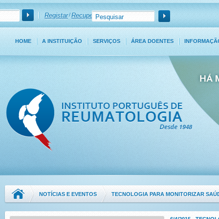
Registar
/
Recuperar Password
HOME
A INSTITUIÇÃO
SERVIÇOS
ÁREA DOENTES
INFORMAÇÃ
NOTÍCIAS E EVENTOS
TECNOLOGIA PARA MONITORIZAR SAÚ