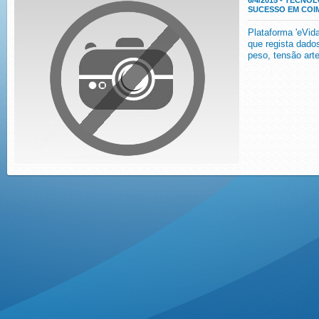
6/4/2015 - TECN
SUCESSO EM COI
Plataforma 'eVida
que regista dado
peso, tensão arte