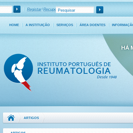
Registar
/
Recuperar Password
HOME
A INSTITUIÇÃO
SERVIÇOS
ÁREA DOENTES
INFORMAÇÃ
ARTIGOS